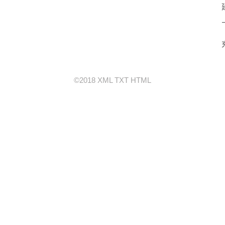
©2018
XML
TXT
HTML