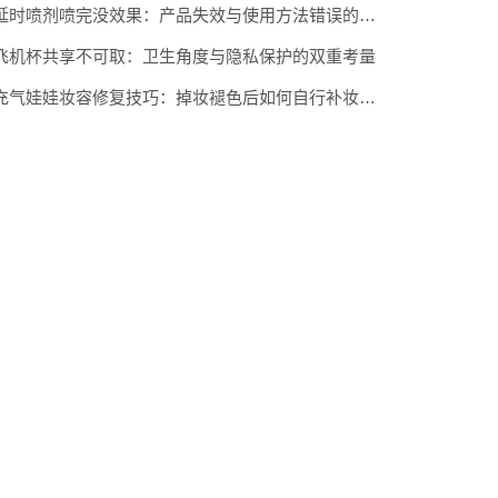
延时喷剂喷完没效果：产品失效与使用方法错误的排查清单
飞机杯共享不可取：卫生角度与隐私保护的双重考量
充气娃娃妆容修复技巧：掉妆褪色后如何自行补妆还原