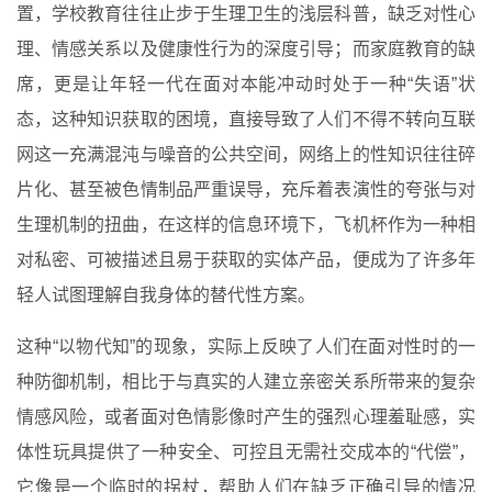
置，学校教育往往止步于生理卫生的浅层科普，缺乏对性心
理、情感关系以及健康性行为的深度引导；而家庭教育的缺
席，更是让年轻一代在面对本能冲动时处于一种“失语”状
态，这种知识获取的困境，直接导致了人们不得不转向互联
网这一充满混沌与噪音的公共空间，网络上的性知识往往碎
片化、甚至被色情制品严重误导，充斥着表演性的夸张与对
生理机制的扭曲，在这样的信息环境下，飞机杯作为一种相
对私密、可被描述且易于获取的实体产品，便成为了许多年
轻人试图理解自我身体的替代性方案。
这种“以物代知”的现象，实际上反映了人们在面对性时的一
种防御机制，相比于与真实的人建立亲密关系所带来的复杂
情感风险，或者面对色情影像时产生的强烈心理羞耻感，实
体性玩具提供了一种安全、可控且无需社交成本的“代偿”，
它像是一个临时的拐杖，帮助人们在缺乏正确引导的情况