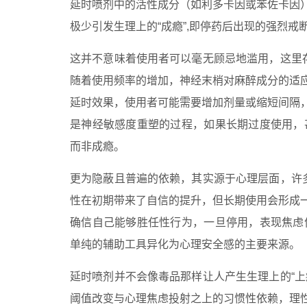
延时喷剂中的活性成分（如利多卡因或苯佐卡因
极少引发生理上的“成瘾”,即停药后出现的强烈戒
这并不意味着使用者可以毫无顾忌地滥用，这里存
随着使用频率的增加，神经末梢对麻醉成分的适
延时效果，使用者可能需要增加剂量或缩短间隔
是神经敏感度重塑的过程，如果长期过度使用，
而非成瘾。
更为隐蔽且普遍的依赖，其实源于心理层面，许多
性在初期带来了自信的提升，但长期使用会形成
确信自己能够胜任性行为，一旦停用，表现焦虑
单纯的辅助工具异化为心理安全感的主要来源。
延时喷剂并不会像毒品那样让人产生生理上的“上
阈值改变与心理焦虑投射之上的习惯性依赖，理