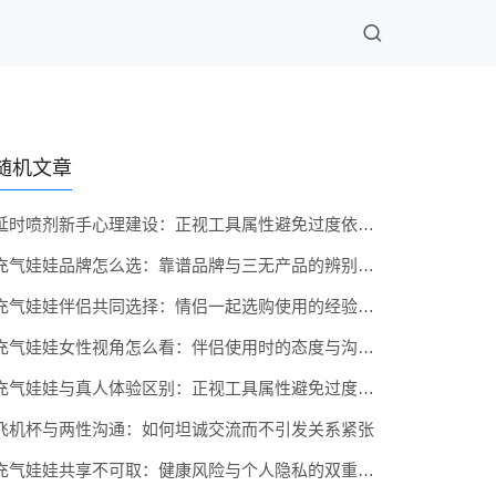
随机文章
延时喷剂新手心理建设：正视工具属性避免过度依赖的提醒
充气娃娃品牌怎么选：靠谱品牌与三无产品的辨别方法
充气娃娃伴侣共同选择：情侣一起选购使用的经验分享
充气娃娃女性视角怎么看：伴侣使用时的态度与沟通建议
充气娃娃与真人体验区别：正视工具属性避免过度沉迷的提醒
飞机杯与两性沟通：如何坦诚交流而不引发关系紧张
充气娃娃共享不可取：健康风险与个人隐私的双重考量