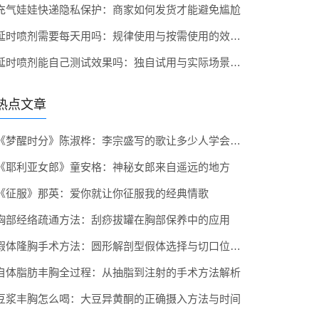
充气娃娃快递隐私保护：商家如何发货才能避免尴尬
延时喷剂需要每天用吗：规律使用与按需使用的效果对比
延时喷剂能自己测试效果吗：独自试用与实际场景的效果差异
热点文章
《梦醒时分》陈淑桦：李宗盛写的歌让多少人学会早知道伤心总是难免的
《耶利亚女郎》童安格：神秘女郎来自遥远的地方
《征服》那英：爱你就让你征服我的经典情歌
胸部经络疏通方法：刮痧拔罐在胸部保养中的应用
假体隆胸手术方法：圆形解剖型假体选择与切口位置对比
自体脂肪丰胸全过程：从抽脂到注射的手术方法解析
豆浆丰胸怎么喝：大豆异黄酮的正确摄入方法与时间