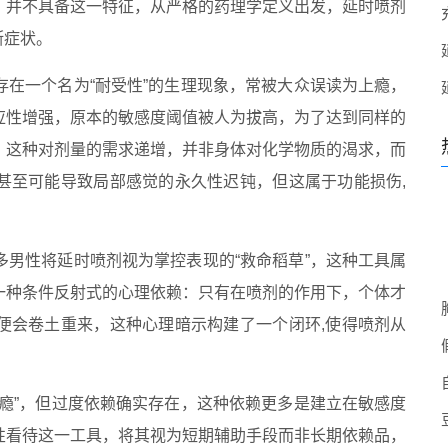
）并不具备这一特征，从严格的药理学定义出发，延时喷剂
断症状。
在一个名为“耐受性”的生理现象，常被大众误读为上瘾，
应性增强，原本的敏感度阈值被人为拔高，为了达到同样的
，这种对剂量的需求递增，并非身体对化学物质的渴求，而
甚至可能导致局部感觉的永久性迟钝，但这属于功能损伤,
男性将延时喷剂视为掌控表现的“救命稻草”，这种工具属
一种条件反射式的心理依赖：只有在喷剂的作用下，个体才
便会卷土重来，这种心理暗示构建了一个闭环,使得喷剂从
瘾”，但过度依赖确实存在，这种依赖更多是建立在敏感度
性看待这一工具，将其视为短期辅助手段而非长期依赖品，