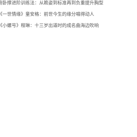
俯卧撑进阶训练法：从跪姿到标准再到负重提升胸型
《一世情缘》童安格：前世今生的缘分唱得动人
《小螺号》程琳：十三岁出道时的成名曲海边吹响